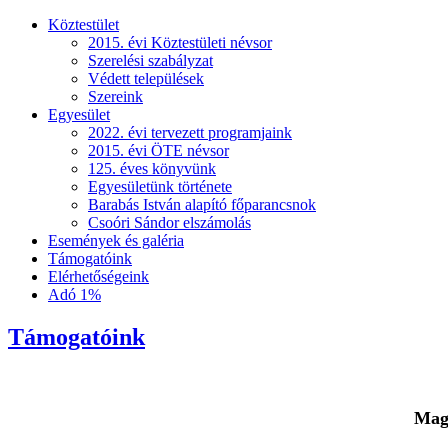
Köztestület
2015. évi Köztestületi névsor
Szerelési szabályzat
Védett települések
Szereink
Egyesület
2022. évi tervezett programjaink
2015. évi ÖTE névsor
125. éves könyvünk
Egyesületünk története
Barabás István alapító főparancsnok
Csoóri Sándor elszámolás
Események és galéria
Támogatóink
Elérhetőségeink
Adó 1%
Támogatóink
Magy