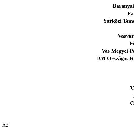
Baranyai
Pa
Sárközi Teme
Vasvá
F
Vas Megyei Po
BM Országos Ka
V
C
Az oldalt Nagy Tamás készítette. -2015-