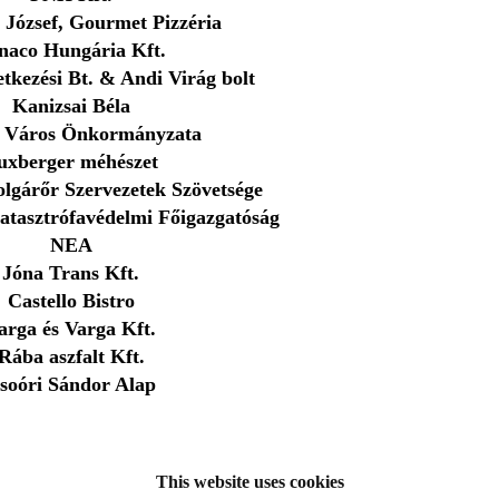
 József, Gourmet Pizzéria
naco Hungária Kft.
tkezési Bt. & Andi Virág bolt
Kanizsai Béla
r Város Önkormányzata
uxberger méhészet
lgárőr Szervezetek Szövetsége
tasztrófavédelmi Főigazgatóság
NEA
Jóna Trans Kft.
Castello Bistro
arga és Varga Kft.
Rába aszfalt Kft.
soóri Sándor Alap
This website uses cookies