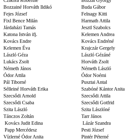
Czikora Róbertné
Bozzai György
Bozzainé Horváth Ildikó
Buda Gábor
Fejes József
Felnagy Kitti
Fixl Bence Milán
Harmath Attila
Járdaházi Tamás
Jesztl Szabolcs
Katona István ifj.
Kelemen Andrea
Kovács Endre
Kovács Endréné
Kelemen Éva
Krajczár Gergely
László Géza
László Gézáné
Lukács Zsolt
Horváth Zsolt
Németh János
Németh László
Ódor Attila
Ódor Noémi
Pál Tiborné
Pusztai Antal
Sélleiné Horváth Erika
Szabóné Kántor Anita
Szecsődi Arnold
Szecsődi Attila
Szecsődi Csaba
Szecsődi Gotfrid
Szita László
Szita Lászlóné
Tánczos Zoltán
Tarr János
Kovács Judit Edina
Lázár Szandra
Papp Mercédesz
Pesti József
Vízlerné Ódor Anita
Pintér Péterné