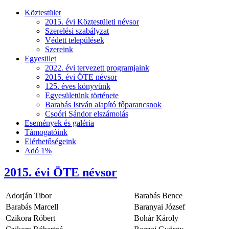
Köztestület
2015. évi Köztestületi névsor
Szerelési szabályzat
Védett települések
Szereink
Egyesület
2022. évi tervezett programjaink
2015. évi ÖTE névsor
125. éves könyvünk
Egyesületünk története
Barabás István alapító főparancsnok
Csoóri Sándor elszámolás
Események és galéria
Támogatóink
Elérhetőségeink
Adó 1%
2015. évi ÖTE névsor
Adorján Tibor
Barabás Bence
Barabás Marcell
Baranyai József
Czikora Róbert
Bohár Károly