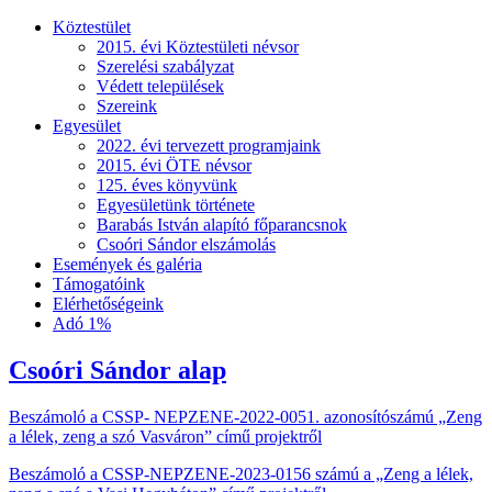
Köztestület
2015. évi Köztestületi névsor
Szerelési szabályzat
Védett települések
Szereink
Egyesület
2022. évi tervezett programjaink
2015. évi ÖTE névsor
125. éves könyvünk
Egyesületünk története
Barabás István alapító főparancsnok
Csoóri Sándor elszámolás
Események és galéria
Támogatóink
Elérhetőségeink
Adó 1%
Csoóri Sándor alap
Beszámoló a CSSP- NEPZENE-2022-0051. azonosítószámú „Zeng
a lélek, zeng a szó Vasváron” című projektről
Beszámoló a CSSP-NEPZENE-2023-0156 számú a „Zeng a lélek,