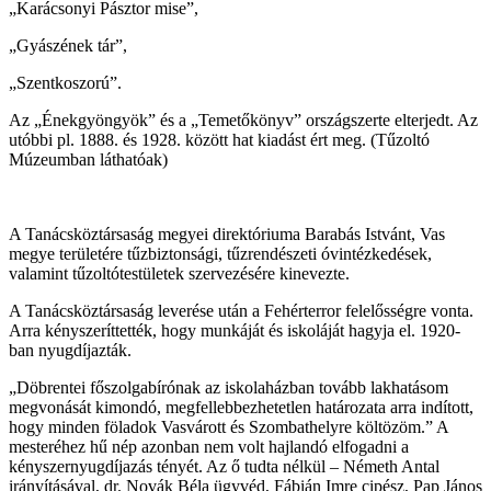
„Karácsonyi Pásztor mise”,
„Gyászének tár”,
„Szentkoszorú”.
Az „Énekgyöngyök” és a „Temetőkönyv” országszerte elterjedt. Az
utóbbi pl. 1888. és 1928. között hat kiadást ért meg. (Tűzoltó
Múzeumban láthatóak)
A Tanácsköztársaság megyei direktóriuma Barabás Istvánt, Vas
megye területére tűzbiztonsági, tűzrendészeti óvintézkedések,
valamint tűzoltótestületek szervezésére kinevezte.
A Tanácsköztársaság leverése után a Fehérterror felelősségre vonta.
Arra kényszeríttették, hogy munkáját és iskoláját hagyja el. 1920-
ban nyugdíjazták.
„Döbrentei főszolgabírónak az iskolaházban tovább lakhatásom
megvonását kimondó, megfellebbezhetetlen határozata arra indított,
hogy minden föladok Vasvárott és Szombathelyre költözöm.” A
mesteréhez hű nép azonban nem volt hajlandó elfogadni a
kényszernyugdíjazás tényét. Az ő tudta nélkül – Németh Antal
irányításával, dr. Novák Béla ügyvéd, Fábián Imre cipész, Pap János