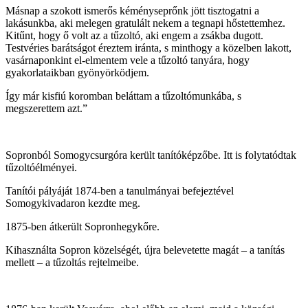
Másnap a szokott ismerős kéményseprőnk jött tisztogatni a
lakásunkba, aki melegen gratulált nekem a tegnapi hőstettemhez.
Kitűnt, hogy ő volt az a tűzoltó, aki engem a zsákba dugott.
Testvéries barátságot éreztem iránta, s minthogy a közelben lakott,
vasárnaponkint el-elmentem vele a tűzoltó tanyára, hogy
gyakorlataikban gyönyörködjem.
Így már kisfiú koromban beláttam a tűzoltómunkába, s
megszerettem azt.”
Sopronból Somogycsurgóra került tanítóképzőbe. Itt is folytatódtak
tűzoltóélményei.
Tanítói pályáját 1874-ben a tanulmányai befejeztével
Somogykivadaron kezdte meg.
1875-ben átkerült Sopronhegykőre.
Kihasználta Sopron közelségét, újra belevetette magát – a tanítás
mellett – a tűzoltás rejtelmeibe.