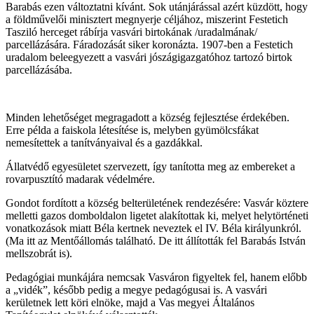
Barabás ezen változtatni kívánt. Sok utánjárással azért küzdött, hogy
a földművelői minisztert megnyerje céljához, miszerint Festetich
Tasziló herceget rábírja vasvári birtokának /uradalmának/
parcellázására. Fáradozását siker koronázta. 1907-ben a Festetich
uradalom beleegyezett a vasvári jószágigazgatóhoz tartozó birtok
parcellázásába.
Minden lehetőséget megragadott a község fejlesztése érdekében.
Erre példa a faiskola létesítése is, melyben gyümölcsfákat
nemesítettek a tanítványaival és a gazdákkal.
Állatvédő egyesületet szervezett, így tanította meg az embereket a
rovarpusztító madarak védelmére.
Gondot fordított a község belterületének rendezésére: Vasvár köztere
melletti gazos domboldalon ligetet alakítottak ki, melyet helytörténeti
vonatkozások miatt Béla kertnek neveztek el IV. Béla királyunkról.
(Ma itt az Mentőállomás található. De itt állították fel Barabás István
mellszobrát is).
Pedagógiai munkájára nemcsak Vasváron figyeltek fel, hanem előbb
a „vidék”, később pedig a megye pedagógusai is. A vasvári
kerületnek lett köri elnöke, majd a Vas megyei Általános