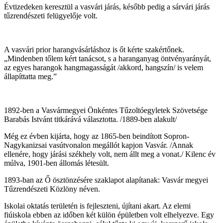
Évtizedeken keresztül a vasvári járás, később pedig a sárvári járás
tűzrendészeti felügyelője volt.
A vasvári prior harangvásárláshoz is őt kérte szakértőnek.
„Mindenben tőlem kért tanácsot, s a haranganyag öntvényarányát,
az egyes harangok hangmagasságát /akkord, hangszín/ is velem
állapíttatta meg.”
1892-ben a Vasvármegyei Önkéntes Tűzoltóegyletek Szövetsége
Barabás Istvánt titkárává választotta. /1889-ben alakult/
Még ez évben kijárta, hogy az 1865-ben beindított Sopron-
Nagykanizsai vasútvonalon megállót kapjon Vasvár. /Annak
ellenére, hogy járási székhely volt, nem állt meg a vonat./ Kilenc év
múlva, 1901-ben állomás létesült.
1893-ban az Ő ösztönzésére szaklapot alapítanak: Vasvár megyei
Tűzrendészeti Közlöny néven.
Iskolai oktatás területén is fejleszteni, újítani akart. Az elemi
fiúiskola ebben az időben két külön épületben volt elhelyezve. Egy