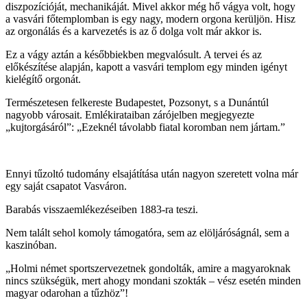
diszpozícióját, mechanikáját. Mivel akkor még hő vágya volt, hogy
a vasvári főtemplomban is egy nagy, modern orgona kerüljön. Hisz
az orgonálás és a karvezetés is az ő dolga volt már akkor is.
Ez a vágy aztán a későbbiekben megvalósult. A tervei és az
előkészítése alapján, kapott a vasvári templom egy minden igényt
kielégítő orgonát.
Természetesen felkereste Budapestet, Pozsonyt, s a Dunántúl
nagyobb városait. Emlékirataiban zárójelben megjegyezte
„kujtorgásáról”: „Ezeknél távolabb fiatal koromban nem jártam.”
Ennyi tűzoltó tudomány elsajátítása után nagyon szeretett volna már
egy saját csapatot Vasváron.
Barabás visszaemlékezéseiben 1883-ra teszi.
Nem talált sehol komoly támogatóra, sem az elöljáróságnál, sem a
kaszinóban.
„Holmi német sportszervezetnek gondolták, amire a magyaroknak
nincs szükségük, mert ahogy mondani szokták – vész esetén minden
magyar odarohan a tűzhöz”!