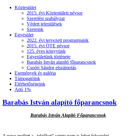
Köztestület
2015. évi Köztestületi névsor
Szerelési szabályzat
Védett települések
Szereink
Egyesület
2022. évi tervezett programjaink
2015. évi ÖTE névsor
125. éves könyvünk
Egyesületünk története
Barabás István alapító főparancsnok
Csoóri Sándor elszámolás
Események és galéria
Támogatóink
Elérhetőségeink
Adó 1%
Barabás István alapító főparancsnok
Barabás István Alapító Főparancsnok
A neve mellett a „jelzőket” szinte nem is lehet felsorolni.