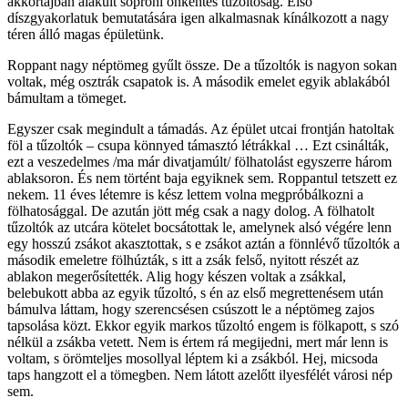
akkortájban alakult soproni önkéntes tűzoltóság. Első
díszgyakorlatuk bemutatására igen alkalmasnak kínálkozott a nagy
téren álló magas épületünk.
Roppant nagy néptömeg gyűlt össze. De a tűzoltók is nagyon sokan
voltak, még osztrák csapatok is. A második emelet egyik ablakából
bámultam a tömeget.
Egyszer csak megindult a támadás. Az épület utcai frontján hatoltak
föl a tűzoltók – csupa könnyed támasztó létrákkal … Ezt csinálták,
ezt a veszedelmes /ma már divatjamúlt/ fölhatolást egyszerre három
ablaksoron. És nem történt baja egyiknek sem. Roppantul tetszett ez
nekem. 11 éves létemre is kész lettem volna megpróbálkozni a
fölhatosággal. De azután jött még csak a nagy dolog. A fölhatolt
tűzoltók az utcára kötelet bocsátottak le, amelynek alsó végére lenn
egy hosszú zsákot akasztottak, s e zsákot aztán a fönnlévő tűzoltók a
második emeletre fölhúzták, s itt a zsák felső, nyitott részét az
ablakon megerősítették. Alig hogy készen voltak a zsákkal,
belebukott abba az egyik tűzoltó, s én az első megrettenésem után
bámulva láttam, hogy szerencsésen csúszott le a néptömeg zajos
tapsolása közt. Ekkor egyik markos tűzoltó engem is fölkapott, s szó
nélkül a zsákba vetett. Nem is értem rá megijedni, mert már lenn is
voltam, s örömteljes mosollyal léptem ki a zsákból. Hej, micsoda
taps hangzott el a tömegben. Nem látott azelőtt ilyesfélét városi nép
sem.