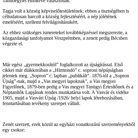
Tanítóegylet elnökévé választották.
Tagja volt a község képviselőtestületének; ebben a tisztségében is
céltudatosan harcolt a község fejlesztéséért, a nép jólétének
emeléséért, szellemi felvilágosításukért.
Az ehhez szükséges ismereteket továbbképzéssel megszerezte, a
közgazdasági tanfolyamot Veszprémben, a zeneit pedig Bécsben
végezte el.
Már egész „gyermekkorától” foglalkozott az újságírással. Első
cikkei már diákkorában a „Hírmondó” c. soproni népújságban
jelentek meg. „Sopron” c. lapban „publikált”. 1876-tól a „Sopron
Újság”-nak, majd a „Vas megyei lapoknak”, a Vas megyei
Figyelőnek, 1879-ben pedig a Vas megyei Tanügyi Értesítőnek és a
Néptanítók Lapjának rendes munkatársa volt. A Vasvár és vidéke
1905, majd a Vasvári Újság /1926/ helyi lapok létrehozásában,
fenntartásában tevékeny szerepet vállalt.
Zenét szerzett, ezek közül az egyházi vonatkozású szerzeményekből
egy csokor: