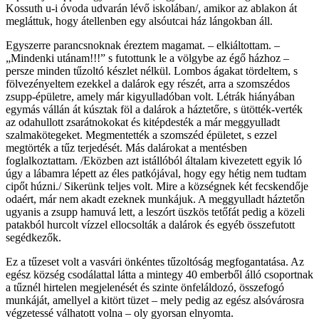
Kossuth u-i óvoda udvarán lévő iskolában/, amikor az ablakon át
megláttuk, hogy átellenben egy alsóutcai ház lángokban áll.
Egyszerre parancsnoknak éreztem magamat. – elkiáltottam. –
„Mindenki utánam!!!” s futottunk le a völgybe az égő házhoz –
persze minden tűzoltó készlet nélkül. Lombos ágakat tördeltem, s
fölvezényeltem ezekkel a dalárok egy részét, arra a szomszédos
zsupp-épületre, amely már kigyulladóban volt. Létrák hiányában
egymás vállán át kúsztak föl a dalárok a háztetőre, s ütötték-verték
az odahullott zsarátnokokat és kitépdesték a már meggyulladt
szalmakötegeket. Megmentették a szomszéd épületet, s ezzel
megtörték a tűz terjedését. Más dalárokat a mentésben
foglalkoztattam. /Eközben azt istállóból általam kivezetett egyik ló
úgy a lábamra lépett az éles patkójával, hogy egy hétig nem tudtam
cipőt húzni./ Sikerünk teljes volt. Mire a községnek két fecskendője
odaért, már nem akadt ezeknek munkájuk. A meggyulladt háztetőn
ugyanis a zsupp hamuvá lett, a leszórt üszkös tetőfát pedig a közeli
patakból hurcolt vízzel ellocsolták a dalárok és egyéb összefutott
segédkezők.
Ez a tűzeset volt a vasvári önkéntes tűzoltóság megfogantatása. Az
egész község csodálattal látta a mintegy 40 emberből álló csoportnak
a tűznél hirtelen megjelenését és szinte önfeláldozó, összefogó
munkáját, amellyel a kitört tüzet – mely pedig az egész alsóvárosra
végzetessé válhatott volna – oly gyorsan elnyomta.