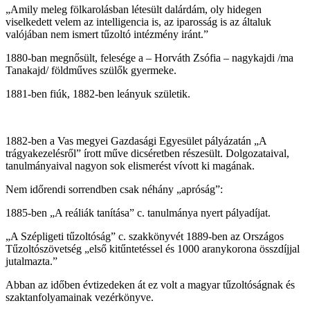
„Amily meleg fölkarolásban létesült dalárdám, oly hidegen
viselkedett velem az intelligencia is, az iparosság is az általuk
valójában nem ismert tűzoltó intézmény iránt.”
1880-ban megnősült, felesége a – Horváth Zsófia – nagykajdi /ma
Tanakajd/ földműves szülők gyermeke.
1881-ben fiúk, 1882-ben leányuk születik.
1882-ben a Vas megyei Gazdasági Egyesület pályázatán „A
trágyakezelésről” írott műve dicséretben részesült. Dolgozataival,
tanulmányaival nagyon sok elismerést vívott ki magának.
Nem időrendi sorrendben csak néhány „apróság”:
1885-ben „A reáliák tanítása” c. tanulmánya nyert pályadíjat.
„A Szépligeti tűzoltóság” c. szakkönyvét 1889-ben az Országos
Tűzoltószövetség „első kitűntetéssel és 1000 aranykorona összdíjjal
jutalmazta.”
Abban az időben évtizedeken át ez volt a magyar tűzoltóságnak és
szaktanfolyamainak vezérkönyve.