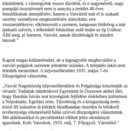
kiküldötteit, s vármegyénk összes tűzoltóit, és e nagyméretű, nagy
pompájú összejövetelt nem is annyira a testület 40 éves
fennállásának ünneplésére, hanem a Vasvárról már el is szakadt
szerény személyem megtisztelésére irányította: erre
visszaemlékezve, elkönnyesül a szemem, hangosan feldobog a már
lankadó szívem, s lelkemből fohászban száll imám az ég Urához:
Álld meg, jó Istenem, Vasvárt, annak tűzoltóságát és minden
lakosát.”
Kapott magas kitűntetéseket, de a legnagyobb megbecsülést a
vasvári polgárok szeretete jelentette számára. A település lakói nem
feledték mesterüket. A képviselőtestület 1935. május 7-én
Díszpolgárrá választotta.
„Vasvár Nagyközség képviselőtestülete és Polgársága köszöntjük az
olvasót: Tudatjuk mindenkivel Egyenkint és Összesen akiket illet,
hogy Barabás István urat községünk fejlődése érdekében különösen
a Népoktatás, Egyházi zene, Tűzoltóság és a közgazdaság terén
közel fél századon át kifejtett fáradhatatlan önzetlen és bősikerű
tevékenysége elismeréséül hálás szívvel díszpolgárrá választottuk.
Mit aláírásunkkal és pecsétünkkel ellátott jelen okmánnyal
igazolunk. Kelt: Vasvárott, 1935. máj. 7. Főjegyző, Városbíró.”