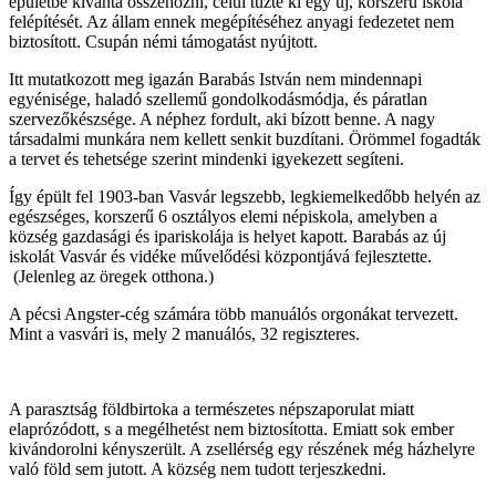
épületbe kívánta összehozni, célul tűzte ki egy új, korszerű iskola
felépítését. Az állam ennek megépítéséhez anyagi fedezetet nem
biztosított. Csupán némi támogatást nyújtott.
Itt mutatkozott meg igazán Barabás István nem mindennapi
egyénisége, haladó szellemű gondolkodásmódja, és páratlan
szervezőkészsége. A néphez fordult, aki bízott benne. A nagy
társadalmi munkára nem kellett senkit buzdítani. Örömmel fogadták
a tervet és tehetsége szerint mindenki igyekezett segíteni.
Így épült fel 1903-ban Vasvár legszebb, legkiemelkedőbb helyén az
egészséges, korszerű 6 osztályos elemi népiskola, amelyben a
község gazdasági és ipariskolája is helyet kapott. Barabás az új
iskolát Vasvár és vidéke művelődési központjává fejlesztette.
(Jelenleg az öregek otthona.)
A pécsi Angster-cég számára több manuálós orgonákat tervezett.
Mint a vasvári is, mely 2 manuálós, 32 regiszteres.
A parasztság földbirtoka a természetes népszaporulat miatt
elaprózódott, s a megélhetést nem biztosította. Emiatt sok ember
kivándorolni kényszerült. A zsellérség egy részének még házhelyre
való föld sem jutott. A község nem tudott terjeszkedni.