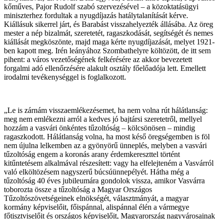
kőműves, Pajor Rudolf szabó szervezésével – a közoktatásügyi
miniszterhez fordultak a nyugdíjazás hatálytalanítását kérve.
Kiállásuk sikerrel járt, és Barabást visszahelyezték állásába. Az öreg
mester a nép bizalmát, szeretetét, ragaszkodását, segítségét és nemes
kiállását megköszönte, majd maga kérte nyugdíjazását, melyet 1921-
ben kapott meg. Irén leányához Szombathelyre költözött, de itt sem
pihent: a város vezetőségének felkérésére az akkor bevezetett
forgalmi adó ellenőrzésére alakult osztály főelőadója lett. Emellett
irodalmi tevékenységgel is foglalkozott.
„Le is zárnám visszaemlékezésemet, ha nem volna rút hálátlanság:
meg nem emlékezni arról a kedves jó bajtársi szeretetről, mellyel
hozzám a vasvári önkéntes tűzoltóság – kölcsönösen – mindig
ragaszkodott. Hálátlanság volna, ha most késő öregségemben is föl
nem újulna lelkemben az a gyönyörű ünneplés, melyben a vasvári
tűzoltóság engem a koronás arany érdemkereszttel történt
kitűntetésem alkalmával részesített: vagy ha elfelejteném a Vasvárról
való elköltözésem nagyszerű búcsúünnepélyét. Hátha még a
tűzoltóság 40 éves jubileumára gondolok vissza, amikor Vasvárra
toborozta össze a tűzoltóság a Magyar Országos
Tűzoltószövetségeinek elnökségét, választmányát, a magyar
kormány képviselőit, főispánnal, alispánnal élén a vármegye
főtisztviselőit és országos képviselőit, Magyarország nagyvárosainak