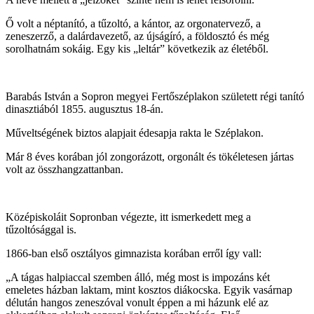
Ő volt a néptanító, a tűzoltó, a kántor, az orgonatervező, a
zeneszerző, a dalárdavezető, az újságíró, a földosztó és még
sorolhatnám sokáig. Egy kis „leltár” következik az életéből.
Barabás István a Sopron megyei Fertőszéplakon született régi tanító
dinasztiából 1855. augusztus 18-án.
Műveltségének biztos alapjait édesapja rakta le Széplakon.
Már 8 éves korában jól zongorázott, orgonált és tökéletesen jártas
volt az összhangzattanban.
Középiskoláit Sopronban végezte, itt ismerkedett meg a
tűzoltósággal is.
1866-ban első osztályos gimnazista korában erről így vall:
„A tágas halpiaccal szemben álló, még most is impozáns két
emeletes házban laktam, mint kosztos diákocska. Egyik vasárnap
délután hangos zeneszóval vonult éppen a mi házunk elé az