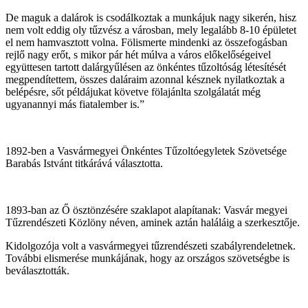
De maguk a dalárok is csodálkoztak a munkájuk nagy sikerén, hisz
nem volt eddig oly tűzvész a városban, mely legalább 8-10 épületet
el nem hamvasztott volna. Fölismerte mindenki az összefogásban
rejlő nagy erőt, s mikor pár hét múlva a város előkelőségeivel
együttesen tartott dalárgyűlésen az önkéntes tűzoltóság létesítését
megpendítettem, összes daláraim azonnal késznek nyilatkoztak a
belépésre, sőt példájukat követve fölajánlta szolgálatát még
ugyanannyi más fiatalember is.”
1892-ben a Vasvármegyei Önkéntes Tűzoltóegyletek Szövetsége
Barabás Istvánt titkárává választotta.
1893-ban az Ő ösztönzésére szaklapot alapítanak: Vasvár megyei
Tűzrendészeti Közlöny néven, aminek aztán haláláig a szerkesztője.
Kidolgozója volt a vasvármegyei tűzrendészeti szabályrendeletnek.
További elismerése munkájának, hogy az országos szövetségbe is
beválasztották.