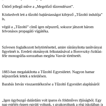
Úttörő jellegű műve a „Megelőző tűzrendészet”.
Közkedvelt lett a tűzoltó bajtársiasságot kifejező „Tűzoltó indulója”
is,
végül a „Tűzoltó” című igen népszerű, sokszor játszott három
felvonásos propagáló vígjátéka.
Szívesen foglalkozott helytörténettel, amire ráirányította tanítványai
figyelmét is. Eredeti okmányok felkutatásával a Borovszky-Sziklai-
féle monográfia-sorozatban megírta Vasvár történetét.
1883-ban megalakította a Tűzoltó Egyesületet. Nagyon hamar
népszerűek lettek a teleülésen.
Barabás István visszaemlékezése a Tűzoltó Egyesület alapításáról
„Igen ügybuzgó dalárdám volt iparos és földműves ifjúságból. Egy
nap estéjén éppen együtt voltunk, s gyakoroltunk a régi iskolában /a