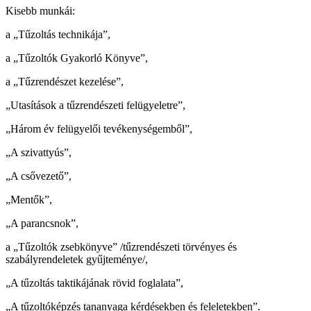
Kisebb munkái:
a „Tűzoltás technikája”,
a „Tűzoltók Gyakorló Könyve”,
a „Tűzrendészet kezelése”,
„Utasítások a tűzrendészeti felügyeletre”,
„Három év felügyelői tevékenységemből”,
„A szivattyús”,
„A csővezető”,
„Mentők”,
„A parancsnok”,
a „Tűzoltók zsebkönyve” /tűzrendészeti törvényes és
szabályrendeletek gyűjteménye/,
„A tűzoltás taktikájának rövid foglalata”,
„A tűzoltóképzés tananyaga kérdésekben és feleletekben”.