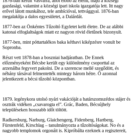
1876-ban került Vasvárra, ahol előbb az elemi, majd a községi
gazdasági, valamint a községi ipari iskola igazgatója lett. Itt nagy
erővel látott munkához, tele ambícióval, tettvággyal. 1876-ban
megalakítja a dalos egyesületet, a Dalárdát.
1877-ben az Önkéntes Tűzoltó Egyletet kelti életre. De az alábbi
katonai elfoglaltságok miatt ez nagyon rövid életűnek bizonyult.
1877-ben, mint póttartalékos baka kéthavi kiképzésre vonult be
Sopronba.
Részt vett 1878-ban a boszniai hadjáratban. De Ennek
előzményeként Bécsbe került egy különítmény csoporttal az
arzenálba fegyvert pakolni. De a szerencse mellé szegődött, és
néhány társával felmentették mintegy három hétre. Ő azonnal
jelentkezett a bécsi tűzoltó központban.
1879. legénykora utolsó nyári vakációját a határszomszédos stájer és
osztrák vidéken „csavarogta el”. Grác, Baden, Bécsújhely
településeken hosszabb időt töltött.
Radkersburg, Narburg, Glaichengerg, Fidenberg, Hartberg,
Fürstenfeld, Kirschlag – tanulmányozta a tűzoltóságokat. No és a
nagyobb templomok orgonáit is. Kipróbálta ezeknek a regisztereit,