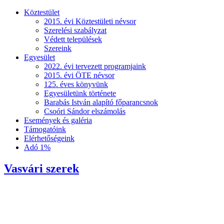
Köztestület
2015. évi Köztestületi névsor
Szerelési szabályzat
Védett települések
Szereink
Egyesület
2022. évi tervezett programjaink
2015. évi ÖTE névsor
125. éves könyvünk
Egyesületünk története
Barabás István alapító főparancsnok
Csoóri Sándor elszámolás
Események és galéria
Támogatóink
Elérhetőségeink
Adó 1%
Vasvári szerek