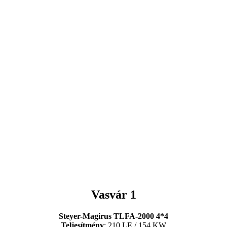
Vasvár 1
Steyer-Magirus TLFA-2000 4*4
Teljesítmény
: 210 LE / 154 KW