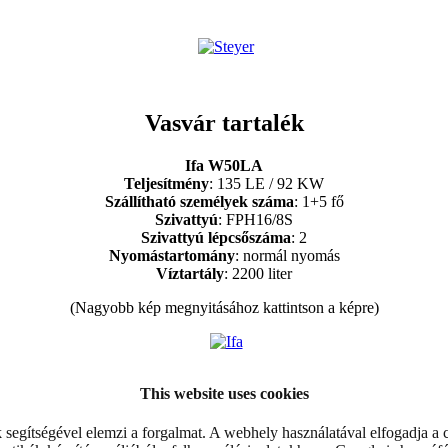
Vasvár tartalék
Ifa W50LA
Teljesítmény
: 135 LE / 92 KW
Szállítható személyek száma
: 1+5 fő
Szivattyú
: FPH16/8S
Szivattyú lépcsőszáma
: 2
Nyomástartomány
: normál nyomás
Víztartály
: 2200 liter
(Nagyobb kép megnyitásához kattintson a képre)
This website uses cookies
segítségével elemzi a forgalmat. A webhely használatával elfogadja a c