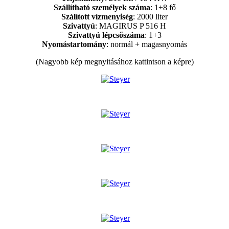
Szállítható személyek száma
: 1+8 fő
Szálított vízmenyiség
: 2000 liter
Szivattyú
: MAGIRUS P 516 H
Szivattyú lépcsőszáma
: 1+3
Nyomástartomány
: normál + magasnyomás
(Nagyobb kép megnyitásához kattintson a képre)