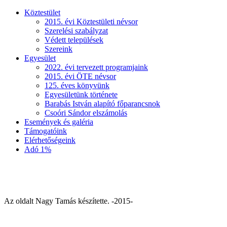
Köztestület
2015. évi Köztestületi névsor
Szerelési szabályzat
Védett települések
Szereink
Egyesület
2022. évi tervezett programjaink
2015. évi ÖTE névsor
125. éves könyvünk
Egyesületünk története
Barabás István alapító főparancsnok
Csoóri Sándor elszámolás
Események és galéria
Támogatóink
Elérhetőségeink
Adó 1%
Az oldalt Nagy Tamás készítette. -2015-